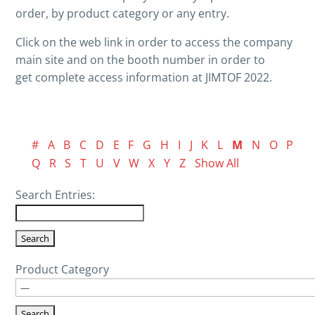
order, by product category or any entry.
Click on the web link in order to access the company
main site and on the booth number in order to
get complete access information at JIMTOF 2022.
#
A
B
C
D
E
F
G
H
I
J
K
L
M
N
O
P
Q
R
S
T
U
V
W
X
Y
Z
Show All
Search Entries:
Product Category