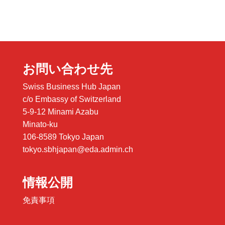
お問い合わせ先
Swiss Business Hub Japan
c/o Embassy of Switzerland
5-9-12 Minami Azabu
Minato-ku
106-8589 Tokyo Japan
tokyo.sbhjapan@eda.admin.ch
情報公開
免責事項