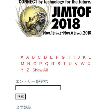
#
A
B
C
D
E
F
G
H
I
J
K
L
M
N
O
P
Q
R
S
T
U
V
W
X
Y
Z
Show All
エントリーを検索:
出展製品