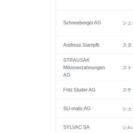
Schneeberger AG
シュ
Andreas Stampfli
スタ
STRAUSAK
Mikroverzahnungen
スト
AG
Fritz Studer AG
スチ
SU-matic AG
シュ
SYLVAC SA
シル