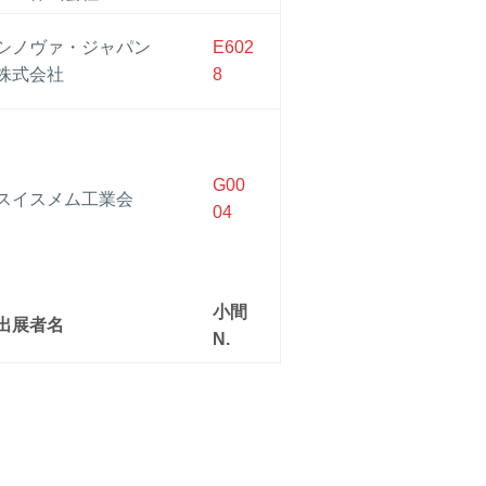
シノヴァ・ジャパン
E602
株式会社
8
G00
スイスメム工業会
04
小間
出展者名
N.