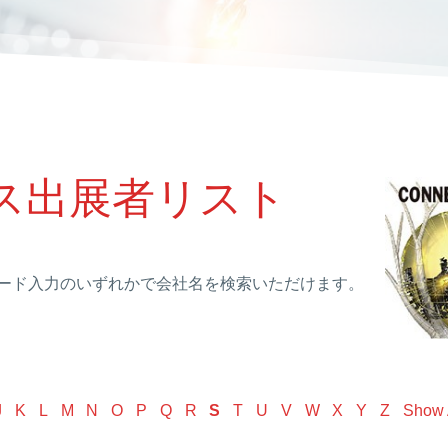
イス出展者リスト
ード入力のいずれかで会社名を検索いただけます。
J
K
L
M
N
O
P
Q
R
S
T
U
V
W
X
Y
Z
Show 