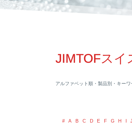
JIMTOFス
アルファベット順・製品別・キーワ
#
A
B
C
D
E
F
G
H
I