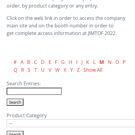
order, by product category or any entry.
Click on the web link in order to access the company
main site and on the booth number in order to
get complete access information at JIMTOF 2022.
#
A
B
C
D
E
F
G
H
I
J
K
L
M
N
O
P
Q
R
S
T
U
V
W
X
Y
Z
Show All
Search Entries:
Product Category