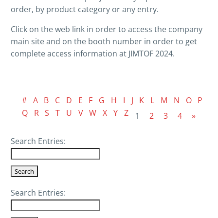
order, by product category or any entry.
Click on the web link in order to access the company
main site and on the booth number in order to get
complete access information at JIMTOF 2024.
#
A
B
C
D
E
F
G
H
I
J
K
L
M
N
O
P
Q
R
S
T
U
V
W
X
Y
Z
1
2
3
4
»
Search Entries:
Search Entries: