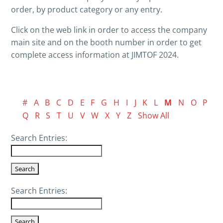
order, by product category or any entry.
Click on the web link in order to access the company
main site and on the booth number in order to get
complete access information at JIMTOF 2024.
#
A
B
C
D
E
F
G
H
I
J
K
L
M
N
O
P
Q
R
S
T
U
V
W
X
Y
Z
Show All
Search Entries:
Search Entries: