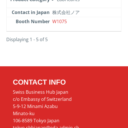
株式会社ノア
W1075
Displaying 1 - 5 of 5
CONTACT INFO
Swiss Business Hub Japan
c/o Embassy of Switzerland
5-9-12 Minami Azabu
Minato-ku
106-8589 Tokyo Japan
tokyo.sbhjapan@eda.admin.ch